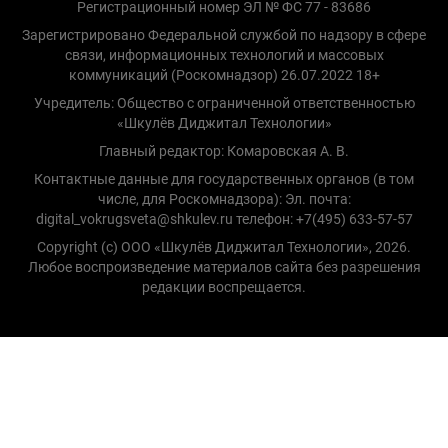
Регистрационный номер ЭЛ № ФС 77 - 83686
Зарегистрировано Федеральной службой по надзору в сфере
связи, информационных технологий и массовых
коммуникаций (Роскомнадзор) 26.07.2022 18+
Учредитель: Общество с ограниченной ответственностью
«Шкулёв Диджитал Технологии»
Главный редактор: Комаровская А. В.
Контактные данные для государственных органов (в том
числе, для Роскомнадзора): Эл. почта:
digital_vokrugsveta@shkulev.ru телефон: +7(495) 633-57-57
Copyright (с) ООО «Шкулёв Диджитал Технологии», 2026.
Любое воспроизведение материалов сайта без разрешения
редакции воспрещается.