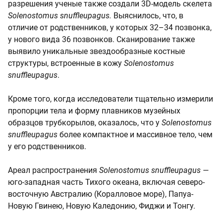
разрешения ученые также создали 3D-модель скелета
Solenostomus snuffleupagus.
Выяснилось, что, в
отличие от родственников, у которых 32–34 позвонка,
у нового вида 36 позвонков. Сканирование также
выявило уникальные звездообразные костные
структуры, встроенные в кожу
Solenostomus
snuffleupagus
.
Кроме того, когда исследователи тщательно измерили
пропорции тела и форму плавников музейных
образцов трубкорылов, оказалось, что у
Solenostomus
snuffleupagus
более компактное и массивное тело, чем
у его родственников.
Ареал распространения
Solenostomus snuffleupagus —
юго-западная часть Тихого океана, включая северо-
восточную Австралию (Коралловое море), Папуа-
Новую Гвинею, Новую Каледонию, Фиджи и Тонгу.