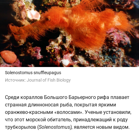
Solenostomus snuffleupagus
Источник:
Journal of Fish Biology
Среди кораллов Большого Барьерного рифа плавает
странная длинноносая рыба, покрытая яркими
оранжево-красными «волосами». Ученые установили,
что этот морской обитатель, принадлежащий к роду
трубкорылов (
Solenostomus),
является новым видом.