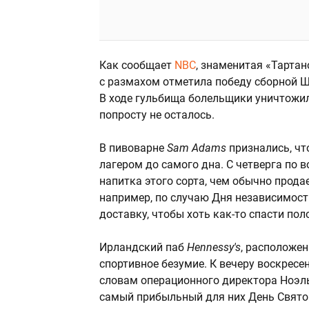
Как сообщает
NBC
, знаменитая «Тарта
с размахом отметила победу сборной 
В ходе гульбища болельщики уничтожил
попросту не осталось.
В пивоварне
Sam Adams
признались, чт
лагером до самого дна. С четверга по
напитка этого сорта, чем обычно прода
например, по случаю Дня независимос
доставку, чтобы хоть как-то спасти пол
Ирландский паб
Hennessy's
, расположен
спортивное безумие. К вечеру воскресе
словам операционного директора Ноэль
самый прибыльный для них День Свято