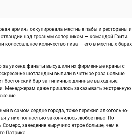
новая армия» оккупировала местные пабы и рестораны и
Шотландии над грозным соперником — командой Гаити.
и колоссальное количество пива — его в местных барах
о за уикенд фанаты высушили их фирменные краны с
 воскресенье шотландцы выпили в четыре раза больше
ет бостонский бар за типичные длинные выходные,
ти. Менеджерам даже пришлось заказывать экстренную
ожение.
ный в самом сердце города, тоже пережил алкогольно-
нья у них полностью закончилось любое пиво. По
 Сомерс, заведение выручило втрое больше, чем в
го Патрика.