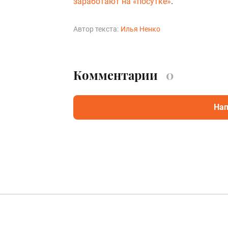
заработают на «посутке»
.
Автор текста:
Илья Ненко
Комментарии
0
Нап