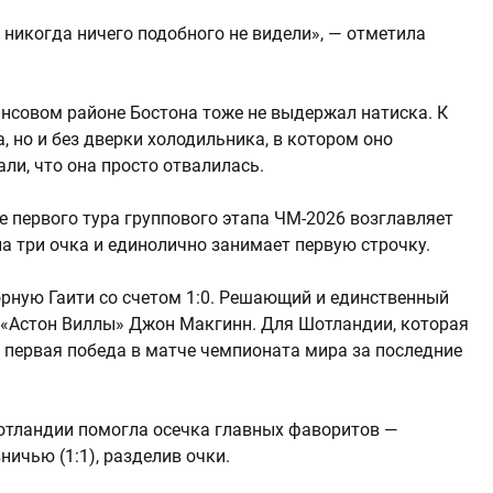
и никогда ничего подобного не видели», — отметила
нсовом районе Бостона тоже не выдержал натиска. К
а, но и без дверки холодильника, в котором оно
ли, что она просто отвалилась.
 первого тура группового этапа ЧМ-2026 возглавляет
а три очка и единолично занимает первую строчку.
рную Гаити со счетом 1:0. Решающий и единственный
к «Астон Виллы» Джон Макгинн. Для Шотландии, которая
то первая победа в матче чемпионата мира за последние
Шотландии помогла осечка главных фаворитов —
ичью (1:1), разделив очки.