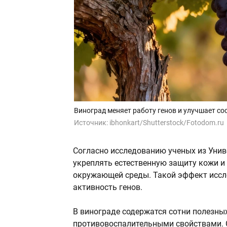
Виноград меняет работу генов и улучшает со
Источник:
ibhonkart/Shutterstock/Fotodom.ru
Согласно исследованию ученых из Унив
укреплять естественную защиту кожи и
окружающей среды. Такой эффект иссл
активность генов.
В винограде содержатся сотни полезны
противовоспалительными свойствами. С