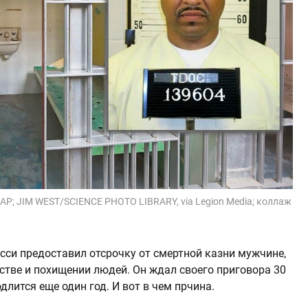
n/AP; JIM WEST/SCIENCE PHOTO LIBRARY, via Legion Media; коллаж
сси предоставил отсрочку от смертной казни мужчине,
тве и похищении людей. Он ждал своего приговора 30
длится еще один год. И вот в чем прчина.