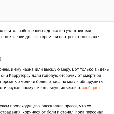
на считал собственных адвокатов участниками
а протяжении долгого времени наотрез отказывался
и
онны, и ему назначили высшую меру. Вот только в «день
 Тони Каррутерсу дали годовую отсрочку от смертной
то тюремные медики больше часа не могли обнаружить
вести осужденному смертельную инъекцию,
сообщает
лем происходящего, рассказала прессе, что ее
традания, корчился от боли и стонал, пока персонал