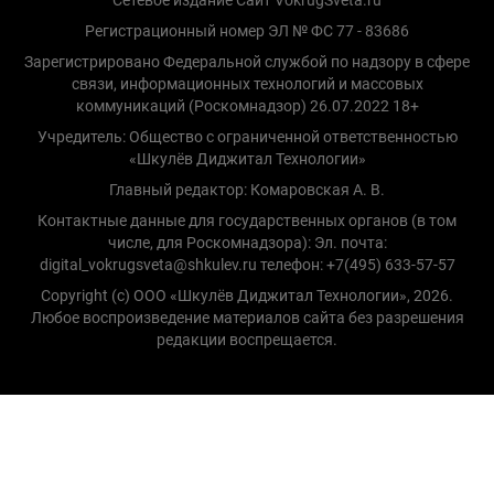
Сетевое издание Сайт VokrugSveta.ru
Регистрационный номер ЭЛ № ФС 77 - 83686
Зарегистрировано Федеральной службой по надзору в сфере
связи, информационных технологий и массовых
коммуникаций (Роскомнадзор) 26.07.2022 18+
Учредитель: Общество с ограниченной ответственностью
«Шкулёв Диджитал Технологии»
Главный редактор: Комаровская А. В.
Контактные данные для государственных органов (в том
числе, для Роскомнадзора): Эл. почта:
digital_vokrugsveta@shkulev.ru телефон: +7(495) 633-57-57
Copyright (с) ООО «Шкулёв Диджитал Технологии», 2026.
Любое воспроизведение материалов сайта без разрешения
редакции воспрещается.