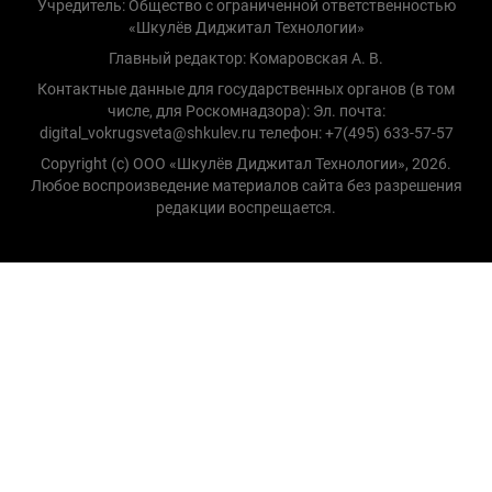
Учредитель: Общество с ограниченной ответственностью
«Шкулёв Диджитал Технологии»
Главный редактор: Комаровская А. В.
Контактные данные для государственных органов (в том
числе, для Роскомнадзора): Эл. почта:
digital_vokrugsveta@shkulev.ru телефон: +7(495) 633-57-57
Copyright (с) ООО «Шкулёв Диджитал Технологии», 2026.
Любое воспроизведение материалов сайта без разрешения
редакции воспрещается.