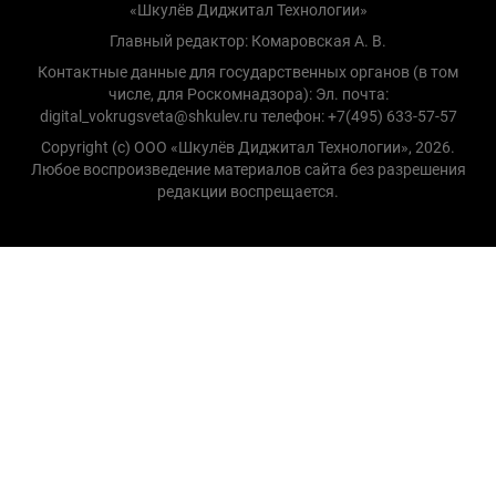
«Шкулёв Диджитал Технологии»
Главный редактор: Комаровская А. В.
Контактные данные для государственных органов (в том
числе, для Роскомнадзора): Эл. почта:
digital_vokrugsveta@shkulev.ru телефон: +7(495) 633-57-57
Copyright (с) ООО «Шкулёв Диджитал Технологии», 2026.
Любое воспроизведение материалов сайта без разрешения
редакции воспрещается.