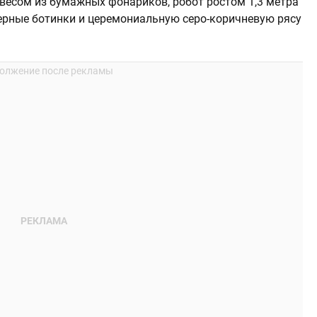
авесом из бумажных фонариков, робот ростом 1,3 метра
ерные ботинки и церемониальную серо-коричневую рясу