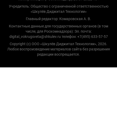
Учредитель: Общество с ограниченной ответственностью
«Шкулёв Диджитал Технологии»
Главный редактор: Комаровская А. В.
Контактные данные для государственных органов (в том
числе, для Роскомнадзора): Эл. почта:
digital_vokrugsveta@shkulev.ru телефон: +7(495) 633-57-57
Copyright (с) ООО «Шкулёв Диджитал Технологии», 2026.
Любое воспроизведение материалов сайта без разрешения
редакции воспрещается.