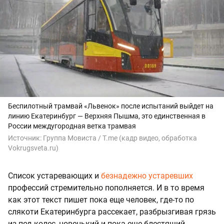
Беспилотный трамвай «Львенок» после испытаний выйдет на
линию Екатеринбург — Верхняя Пышма, это единственная в
России междугородная ветка трамвая
Источник:
Группа Мовиста / T.me (кадр видео, обработка
Vokrugsveta.ru)
Список устаревающих и
безнадежно устаревших
профессий стремительно пополняется. И в то время
как этот текст пишет пока еще человек, где-то по
слякоти Екатеринбурга рассекает, разбрызгивая грязь
из-под колес, новенький и пока еще блестящий