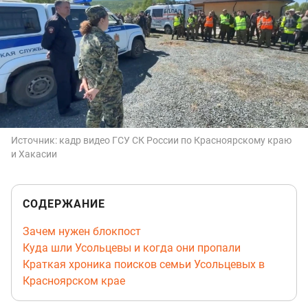
Источник:
кадр видео ГСУ СК России по Красноярскому краю
и Хакасии
СОДЕРЖАНИЕ
Зачем нужен блокпост
Куда шли Усольцевы и когда они пропали
Краткая хроника поисков семьи Усольцевых в
Красноярском крае