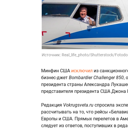
Источник:
Real_life_photo/Shutterstock/Fotod
Минфин США
исключил
из санкционног
бизнес-джет
Bombardier Challenger 850
,
президента страны Александра Лукаше
представителя президента США Джона 
Редакция
Vokrugsveta.ru
спросила экспе
рассчитывать на то, что рейсы «Белави
Европы и США. Прямых перелетов в Амер
следует из ответов, поступивших в ред