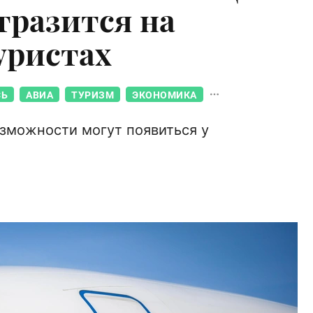
тразится на
уристах
СЬ
АВИА
ТУРИЗМ
ЭКОНОМИКА
озможности могут появиться у