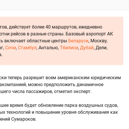
тов, действует более 40 маршрутов, ежедневно
отни рейсов в разные страны. Базовый аэропорт АК
ть включает областные центры
Беларуси
, Москву,
рг,
Сочи
,
Стамбул
, Анталью,
Тбилиси
,
Дубай
, Дели,
а.
ески теперь разрешит всем американским юридическим
виакомпанией, можно предположить динамичное
шего числа пассажиров, отметил эксперт.
йшее время будет обновление парка воздушных судов,
х технологий и повышение уровня обслуживания как
вгений Сумароков.