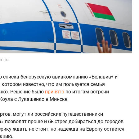
om.ru
о списка белорусскую авиакомпанию «Белавиа» и
 о котором известно, что им пользуется семья
нко. Решение было
принято
по итогам встречи
Коула с Лукашенко в Минске.
ртов, могут ли российские путешественники
а» позволят проще и быстрее добираться до городов
ику ждать не стоит, но надежда на Европу остается,
акцию.