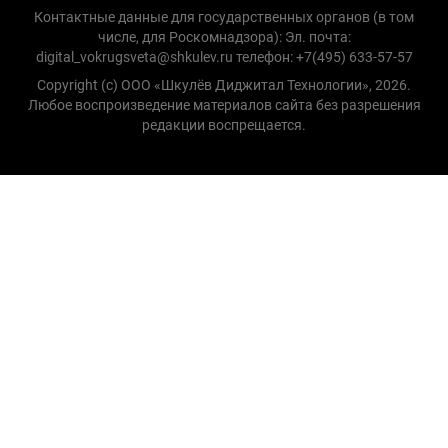
Контактные данные для государственных органов (в том
числе, для Роскомнадзора): Эл. почта:
digital_vokrugsveta@shkulev.ru телефон: +7(495) 633-57-57
Copyright (с) ООО «Шкулёв Диджитал Технологии», 2026.
Любое воспроизведение материалов сайта без разрешения
редакции воспрещается.