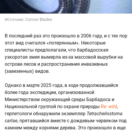
Источник:
Connor Blades
В последний раз это произошло в 2006 году, и с тех пор
этот вид считался «потерянным». Некоторые
специалисты предполагали, что барбадосская
узкоротая змея вымерла из-за массовой вырубки на
острове лесов и распространения инвазивных
(завезенных) видов.
Однако в марте 2025 года, в ходе продолжавшейся
более года экспедиции, организованной
Министерством окружающей среды Барбадоса и
Национальной группой по охране природы
Re: wild
,
герпетологи обнаружили экземпляр
Tetracheilostoma
carlae
, прятавшийся вместе с дождевым червяком под
камнем между корнями дерева. Это произошло в еще