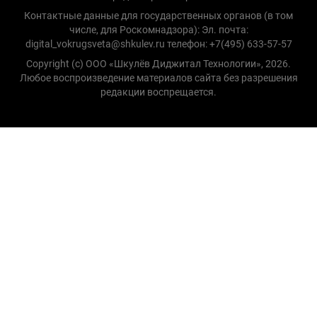
Контактные данные для государственных органов (в том
числе, для Роскомнадзора): Эл. почта:
digital_vokrugsveta@shkulev.ru телефон: +7(495) 633-57-57
Copyright (с) ООО «Шкулёв Диджитал Технологии», 2026.
Любое воспроизведение материалов сайта без разрешения
редакции воспрещается.