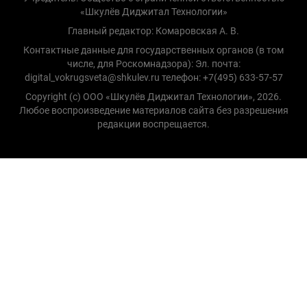
«Шкулёв Диджитал Технологии»
Главный редактор: Комаровская А. В.
Контактные данные для государственных органов (в том
числе, для Роскомнадзора): Эл. почта:
digital_vokrugsveta@shkulev.ru телефон: +7(495) 633-57-57
Copyright (с) ООО «Шкулёв Диджитал Технологии», 2026.
Любое воспроизведение материалов сайта без разрешения
редакции воспрещается.