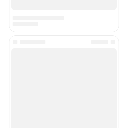
Подписка на рассылку
Даю
согласие
на обработку персональных данных
С
Политикой
обработки персональных данных согласен
Подписаться
О проекте
Контакты
Состав издательства
Реклама на сайте
Реклама в журнале
Правила использования материалов
Пользовательское соглашение