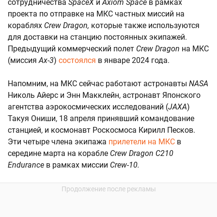
сотрудничества
SpaceX
и
Axiom Space
в рамках
проекта по отправке на МКС частных миссий на
кораблях
Crew Dragon,
которые также используются
для доставки на станцию постоянных экипажей.
Предыдущий коммерческий полет
Crew Dragon
на МКС
(миссия
Ax-3
)
состоялся
в январе 2024 года.
Напомним, на МКС сейчас работают астронавты
NASA
Николь Айерс и Энн Макклейн, астронавт Японского
агентства аэрокосмических исследований (
JAXA
)
Такуя Ониши, 18 апреля принявший командование
станцией, и космонавт Роскосмоса Кирилл Песков.
Эти четыре члена экипажа
прилетели на МКС
в
середине марта на корабле
Crew Dragon C210
Endurance
в рамках миссии
Crew-10.