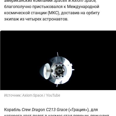
американских компаний
SpaceX
и
Axiom Space,
благополучно пристыковался к Международной
космической станции (МКС), доставив на орбиту
экипаж из четырех астронавтов.
Источник:
Axiom Space / YouTube
Корабль
Crew Dragon C213 Grace
(«Грация»)
,
для
которого этот полет в космос стал первым, причалил