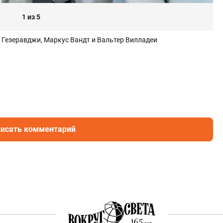
1 из 5
 Гезеравджи, Маркус Вандт и Вальтер Вилладеи
исать комментарий