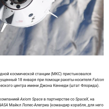
дной космической станции (МКС) пристыковался
апущенный 18 января при помощи ракеты-носителя
Falcon
еского центра имени Джона Кеннеди (штат Флорида).
 компанией
Axiom Space
в партнерстве со
SpaceX
, на
NASA
Майкл Лопес-Алегриа (командир корабля, для него