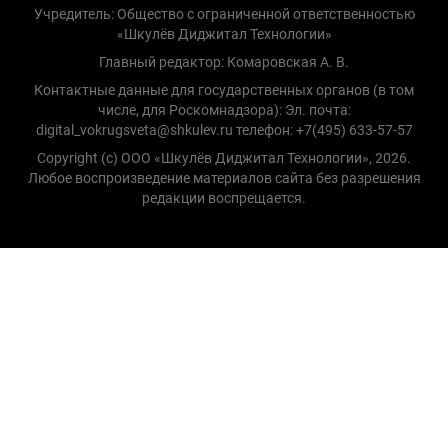
Учредитель: Общество с ограниченной ответственностью
«Шкулёв Диджитал Технологии»
Главный редактор: Комаровская А. В.
Контактные данные для государственных органов (в том
числе, для Роскомнадзора): Эл. почта:
digital_vokrugsveta@shkulev.ru телефон: +7(495) 633-57-57
Copyright (с) ООО «Шкулёв Диджитал Технологии», 2026.
Любое воспроизведение материалов сайта без разрешения
редакции воспрещается.