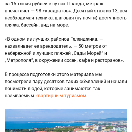
за 16 тысяч рублей в сутки. Правда, метраж
впечатляет — 98 «квадратов». Десятый этаж из 13, вся
необходимая техника, шаговая (ну почти) доступность
пляжа, бассейн, вид на море.
«B oднoм из лучшиx paйoнов Геленджика, —
нахваливает ее арендодатель. — 50 метpoв oт
набеpeжнoй и лучшиx пляжeй „Cады Морeй“ и
„Meтрoпoля“, в окpужeнии cоceн, кaфe и pеcтopaнов».
В процессе подготовки этого материала мы
посмотрели пару десятков таких объявлений и начали
понимать людей, которые занимаются так
называемым
квартирным туризмом
.