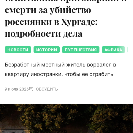
смерти за убийство
россиянки в Хургаде:
подробности дела
НОВОСТИ
ИСТОРИИ
ПУТЕШЕСТВИЯ
АФРИКА
Б
Безработный местный житель ворвался в
квартиру иностранки, чтобы ее ограбить
9 июля 2026
ОБСУДИТЬ