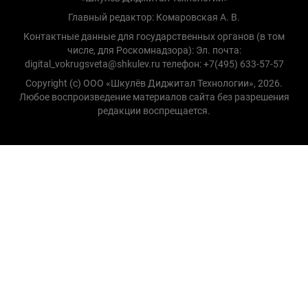
Главный редактор: Комаровская А. В.
Контактные данные для государственных органов (в том
числе, для Роскомнадзора): Эл. почта:
digital_vokrugsveta@shkulev.ru телефон: +7(495) 633-57-57
Copyright (с) ООО «Шкулёв Диджитал Технологии», 2026.
Любое воспроизведение материалов сайта без разрешения
редакции воспрещается.