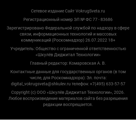
Сетевое издание Сайт VokrugSveta.ru
Регистрационный номер ЭЛ № ФС 77 - 83686
Зарегистрировано Федеральной службой по надзору в сфере
связи, информационных технологий и массовых
коммуникаций (Роскомнадзор) 26.07.2022 18+
Учредитель: Общество с ограниченной ответственностью
«Шкулёв Диджитал Технологии»
Главный редактор: Комаровская А. В.
Контактные данные для государственных органов (в том
числе, для Роскомнадзора): Эл. почта:
digital_vokrugsveta@shkulev.ru телефон: +7(495) 633-57-57
Copyright (с) ООО «Шкулёв Диджитал Технологии», 2026.
Любое воспроизведение материалов сайта без разрешения
редакции воспрещается.