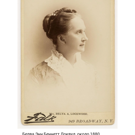
Белва Энн Беннетт Локвуд, около 1880