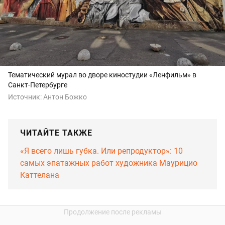
Тематический мурал во дворе киностудии «Ленфильм» в
Санкт-Петербурге
Источник:
Антон Божко
ЧИТАЙТЕ ТАКЖЕ
«Я всего лишь губка. Или репродуктор»: 10
самых эпатажных работ художника Маурицио
Каттелана