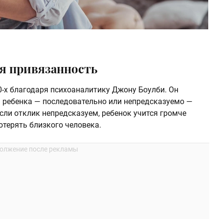
ая привязанность
0-х благодаря психоаналитику Джону Боулби. Он
ач ребенка — последовательно или непредсказуемо —
ли отклик непредсказуем, ребенок учится громче
отерять близкого человека.