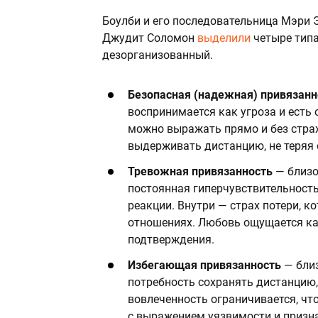
Боулби и его последовательница Мэри 
Джудит Соломон
выделили
четыре типа
дезорганизованный.
Безопасная (надежная) привязан
воспринимается как угроза и есть 
можно выражать прямо и без страх
выдерживать дистанцию, не теряя
Тревожная привязанность
— близо
постоянная гиперчувствительность
реакции. Внутри — страх потери, к
отношениях. Любовь ощущается как
подтверждения.
Избегающая привязанность
—
бли
потребность сохранять дистанцию,
вовлеченность ограничивается, чт
с выражением уязвимости и призна