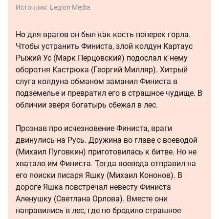
Источник:
Legion Media
Но для врагов он был как кость поперек горла.
Чтобы устранить Финиста, злой колдун Картаус
Рыжий Ус (Марк Перцовский) подослал к нему
оборотня Кастрюка (Георгий Милляр). Хитрый
слуга колдуна обманом заманил Финиста в
подземелье и превратил его в страшное чудище. В
обличии зверя богатырь сбежал в лес.
Прознав про исчезновение Финиста, враги
двинулись на Русь. Дружина во главе с воеводой
(Михаил Пуговкин) приготовилась к битве. Но не
хватало им Финиста. Тогда воевода отправил на
его поиски писаря Яшку (Михаил Кононов). В
дороге Яшка повстречал невесту Финиста
Аленушку (Светлана Орлова). Вместе они
направились в лес, где по бродило страшное