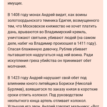
имущих.
В 1408 году монах Андрей видит, как воины
золотоордынского темника Едигея, возмущенного
тем, что Московское княжество не хочет платить
дань, врываются во Владимирский кремль,
уничтожают святыни, убивают людей (на самом
деле, набег на Владимир произошел в 1411 году).
Спасая блаженную девочку, Рублев убивает
пытавшегося надругаться над ней воина. Ради
искупления греха убийства он принимает обет
молчания.
В 1423 году Андрей нарушает свой обет под
влиянием юного литейщика Бориски (Николай
Бурляев), взявшегося по заказу князя в короткие
сроки отлить колокол. Под руководством
неопытного юнца артель отливает колокол.
Услышав его звон, Андрей говорит мальчику: «Вот