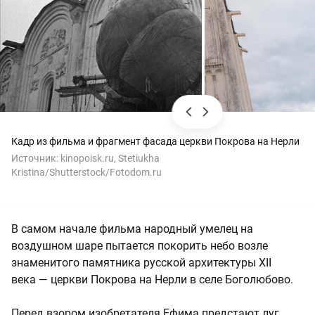
Кадр из фильма и фрагмент фасада церкви Покрова на Нерли
Источник:
kinopoisk.ru, Stetiukha
Kristina/Shutterstock/Fotodom.ru
В самом начале фильма народный умелец на
воздушном шаре пытается покорить небо возле
знаменитого памятника русской архитектуры XII
века — церкви Покрова на Нерли в селе Боголюбово.
Перед взором изобретателя Ефима предстают луг,