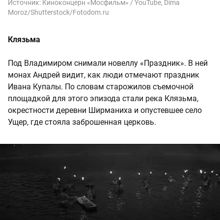
Источник:
Киноконцерн «Мосфильм» / YouTube, Dima
Moroz/Shutterstock/Fotodom.ru
Клязьма
Под Владимиром снимали новеллу «Праздник». В ней
монах Андрей видит, как люди отмечают праздник
Ивана Купалы. По словам старожилов съемочной
площадкой для этого эпизода стали река Клязьма,
окрестности деревни Ширманиха и опустевшее село
Ущер, где стояла заброшенная церковь.