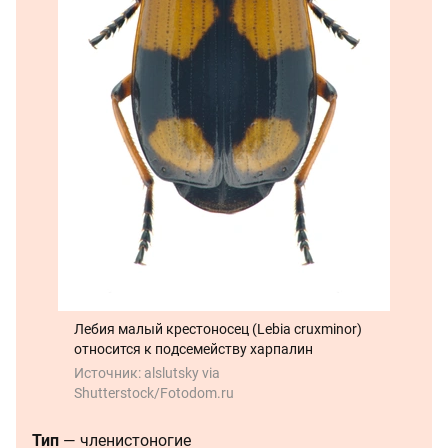
Лебия малый крестоносец (
Lebia cruxminor
)
относится к подсемейству харпалин
Источник:
alslutsky via
Shutterstock/Fotodom.ru
Тип
— членистоногие