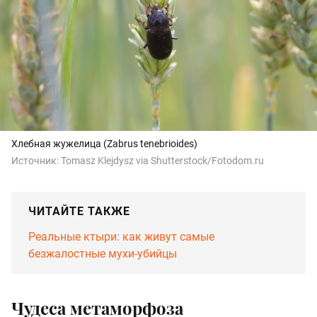
Хлебная жужелица (Zabrus tenebrioides)
Источник:
Tomasz Klejdysz via Shutterstock/Fotodom.ru
ЧИТАЙТЕ ТАКЖЕ
Реальные ктыри: как живут самые
безжалостные мухи-убийцы
Чудеса метаморфоза