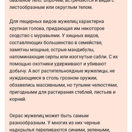
овальное тело. Впрочем, встречаются и виды с
листообразным или округлым телом.
Для пещерных видов жужелиц характерна
крупная голова, придающая им некоторое
сходство с муравьями. У хищных видов,
составляющих большинство в семействе,
заметны мощные, острые мандибулы,
напоминающие серпы или изогнутые сабли. С их
помощью охотники удерживают и убивают
добычу. А вот растительноядные жужелицы, не
нуждающиеся в столь грозном оружии,
обзавелись массивными, но тупыми челюстями,
пригодными для растирания стеблей, листьев и
корней.
Окрас жужелиц может быть самым
разнообразным. У многих из них черные
надкрылья переливаются синими, зелеными,