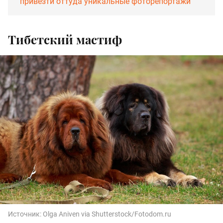
привезти оттуда уникальные фоторепортажи
Тибетский мастиф
Источник:
Olga Aniven via Shutterstock/Fotodom.ru