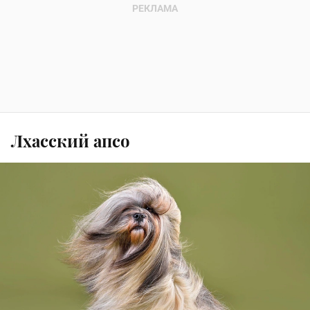
Лхасский апсо