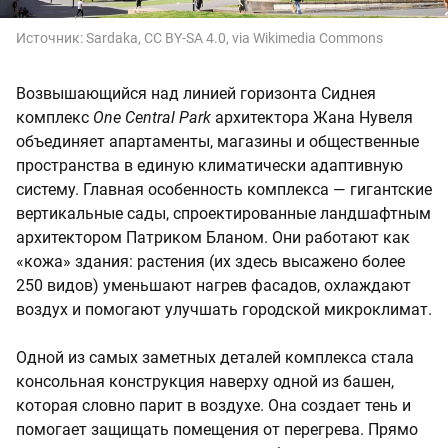
Источник:
Sardaka, CC BY-SA 4.0, via Wikimedia Commons
Возвышающийся над линией горизонта Сиднея
комплекс
One Central Park
архитектора Жана Нувеля
объединяет апартаменты, магазины и общественные
пространства в единую климатически адаптивную
систему. Главная особенность комплекса — гигантские
вертикальные сады, спроектированные ландшафтным
архитектором Патриком Бланом. Они работают как
«кожа» здания: растения (их здесь высажено более
250 видов) уменьшают нагрев фасадов, охлаждают
воздух и помогают улучшать городской микроклимат.
Одной из самых заметных деталей комплекса стала
консольная конструкция наверху одной из башен,
которая словно парит в воздухе. Она создает тень и
помогает защищать помещения от перегрева. Прямо