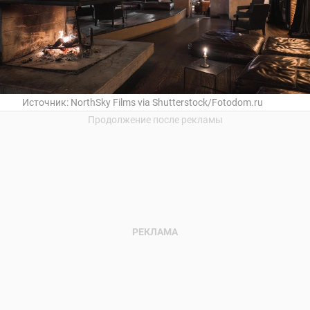
Источник:
NorthSky Films via Shutterstock/Fotodom.ru