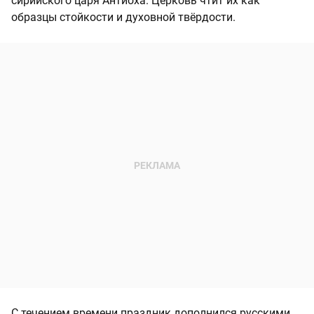
сирийского царя Антиоха. Церковь чтит их как
образцы стойкости и духовной твёрдости.
С течением времени праздник дополнился русскими