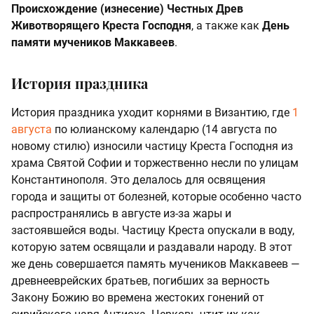
Происхождение (изнесение) Честных Древ
Животворящего Креста Господня
, а также как
День
памяти мучеников Маккавеев
.
История праздника
История праздника уходит корнями в Византию, где
1
августа
по юлианскому календарю (14 августа по
новому стилю) износили частицу Креста Господня из
храма Святой Софии и торжественно несли по улицам
Константинополя. Это делалось для освящения
города и защиты от болезней, которые особенно часто
распространялись в августе из-за жары и
застоявшейся воды. Частицу Креста опускали в воду,
которую затем освящали и раздавали народу. В этот
же день совершается память мучеников Маккавеев —
древнееврейских братьев, погибших за верность
Закону Божию во времена жестоких гонений от