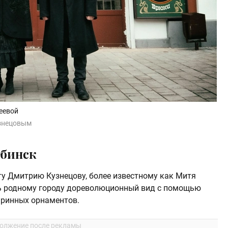
еевой
узнецовым
бинск
у Дмитрию Кузнецову, более известному как Митя
ть родному городу дореволюционный вид с помощью
аринных орнаментов.