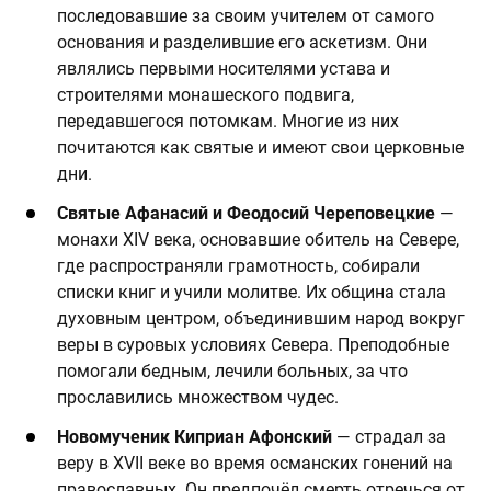
последовавшие за своим учителем от самого
основания и разделившие его аскетизм. Они
являлись первыми носителями устава и
строителями монашеского подвига,
передавшегося потомкам. Многие из них
почитаются как святые и имеют свои церковные
дни.
Святые Афанасий и Феодосий Череповецкие
—
монахи XIV века, основавшие обитель на Севере,
где распространяли грамотность, собирали
списки книг и учили молитве. Их община стала
духовным центром, объединившим народ вокруг
веры в суровых условиях Севера. Преподобные
помогали бедным, лечили больных, за что
прославились множеством чудес.
Новомученик Киприан Афонский
— страдал за
веру в XVII веке во время османских гонений на
православных. Он предпочёл смерть отречься от