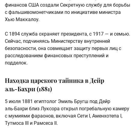
финансов США создали Секретную службу для борьбы
с фальшивомонетчиками по инициативе министра
Хью Маккалоу.
С 1894 служба охраняет президента, с 1917 — и семью.
Сейчас, подчиняясь Министерству внутренней
безопасности, она совмещает защиту первых лиц с
расследованием финансовых преступлений и
подделок.
Находка царского тайника в Дейр
эль‑Бахри (1881)
5 июля 1881 египтолог Эмиль Бругш под Дейр
эль‑Бахри близ Луксора открыл погребальную камеру
с мумиями фараонов, включая Сети I, Аменхотепа I,
Тутмоса III и Рамсеса II.