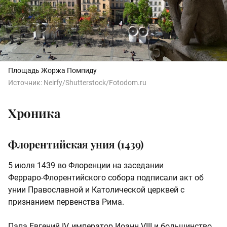
Площадь Жоржа Помпиду
Источник:
Neirfy/Shutterstock/Fotodom.ru
Хроника
Флорентийская уния (1439)
5 июля 1439 во Флоренции на заседании
Ферраро‑Флорентийского собора подписали акт об
унии Православной и Католической церквей с
признанием первенства Рима.
Папа Евгений IV, император Иоанн VIII и большинство