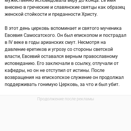
мужественно исповедовала веру до конца. Её имя
внесено в греческие и славянские святцы как образец
женской стойкости и преданности Христу.
В этот день церковь вспоминает и святого мученика
Евсевия Самосатского. Он был епископом и пострадал
в IV веке в годы арианских смут. Несмотря на
давление еретиков и угрозу со стороны светской
власти, Евсевий оставался верным православному
исповеданию. Его заключали в ссылку, отлучали от
кафедры, но он не отступил от истины. После
возвращения на епископское служение он продолжал
поддерживать гонимую Церковь, за что и был убит.