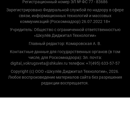
Регистрационный номер ЭЛ № ФС 77 - 83686
Зарегистрировано Федеральной службой по надзору в сфере
связи, информационных технологий и массовых
коммуникаций (Роскомнадзор) 26.07.2022 18+
Учредитель: Общество с ограниченной ответственностью
«Шкулёв Диджитал Технологии»
Главный редактор: Комаровская А. В.
Контактные данные для государственных органов (в том
числе, для Роскомнадзора): Эл. почта:
digital_vokrugsveta@shkulev.ru телефон: +7(495) 633-57-57
Copyright (с) ООО «Шкулёв Диджитал Технологии», 2026.
Любое воспроизведение материалов сайта без разрешения
редакции воспрещается.