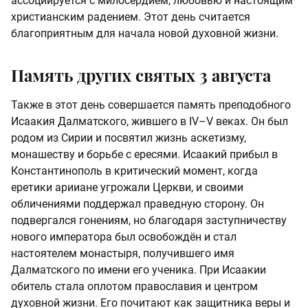
ассоциируется с милосердием, любовью и настоящим
христианским радением. Этот день считается
благоприятным для начала новой духовной жизни.
Память других святых 3 августа
Также в этот день совершается память преподобного
Исаакия Далматского, жившего в IV–V веках. Он был
родом из Сирии и посвятил жизнь аскетизму,
монашеству и борьбе с ересями. Исаакий прибыл в
Константинополь в критический момент, когда
еретики арииане угрожали Церкви, и своими
обличениями поддержал праведную сторону. Он
подвергался гонениям, но благодаря заступничеству
нового императора был освобождён и стал
настоятелем монастыря, получившего имя
Далматского по имени его ученика. При Исаакии
обитель стала оплотом православия и центром
духовной жизни. Его почитают как защитника веры и