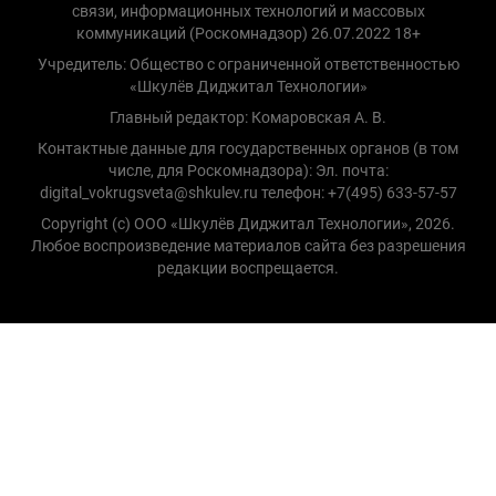
связи, информационных технологий и массовых
коммуникаций (Роскомнадзор) 26.07.2022 18+
Учредитель: Общество с ограниченной ответственностью
«Шкулёв Диджитал Технологии»
Главный редактор: Комаровская А. В.
Контактные данные для государственных органов (в том
числе, для Роскомнадзора): Эл. почта:
digital_vokrugsveta@shkulev.ru телефон: +7(495) 633-57-57
Copyright (с) ООО «Шкулёв Диджитал Технологии», 2026.
Любое воспроизведение материалов сайта без разрешения
редакции воспрещается.