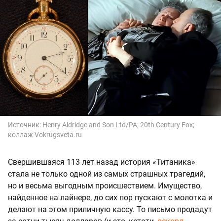
Источник:
Henry Aldridge and Son Ltd/PA; 20th Century Fox;
коллаж Vokrugsveta.ru
Свершившаяся 113 лет назад история «Титаника»
стала не только одной из самых страшных трагедий,
но и весьма выгодным происшествием. Имущество,
найденное на лайнере, до сих пор пускают с молотка и
делают на этом приличную кассу. То письмо продадут