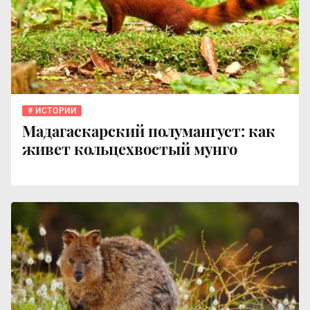
ИСТОРИИ
Мадагаскарский полумангуст: как
живет кольцехвостый мунго