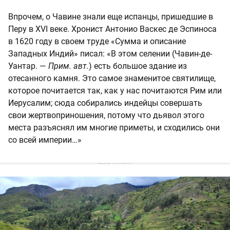
Впрочем, о Чавине знали еще испанцы, пришедшие в
Перу в XVI веке. Хронист Антонио Васкес де Эспиноса
в 1620 году в своем труде «Сумма и описание
Западных Индий» писал: «В этом селении (Чавин-де-
Уантар. —
Прим. авт.
) есть большое здание из
отесанного камня. Это самое знаменитое святилище,
которое почитается так, как у нас почитаются Рим или
Иерусалим; сюда собирались индейцы совершать
свои жертвоприношения, потому что дьявол этого
места разъяснял им многие приметы, и сходились они
со всей империи…»