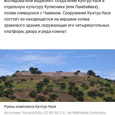
исследователи выделяют создателей Кунтур-Уаси в
отдельную культуру Куписнике (или Ламбайеке),
позже слившуюся с Чавином. Сооружения Кунтур-Уаси
состоят из находящегося на вершине холма
храмового здания, окружающих его четырехугольных
платформ, двора и ряда комнат.
Руины комплекса Кунтур-Уаси
Источник:
Yanacochito, CC BY-SA 3.0
, via Wikimedia Commons