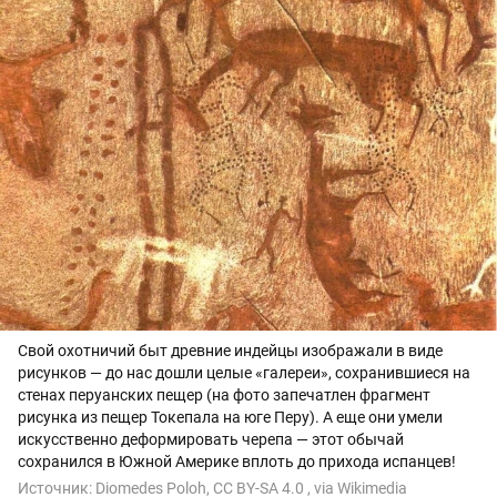
Свой охотничий быт древние индейцы изображали в виде
рисунков — до нас дошли целые «галереи», сохранившиеся на
стенах перуанских пещер (на фото запечатлен фрагмент
рисунка из пещер Токепала на юге Перу). А еще они умели
искусственно деформировать черепа — этот обычай
сохранился в Южной Америке вплоть до прихода испанцев!
Источник:
Diomedes Poloh, CC BY-SA 4.0
, via Wikimedia