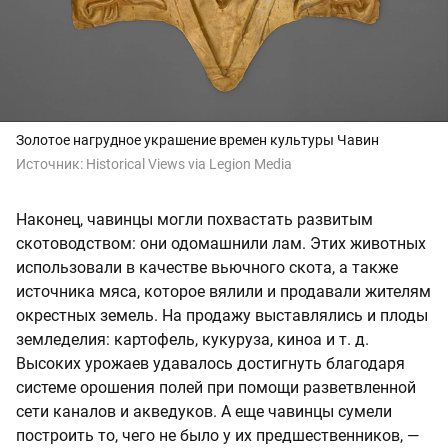
Золотое нагрудное украшение времен культуры Чавин
Источник:
Historical Views via Legion Media
Наконец, чавинцы могли похвастать развитым
скотоводством: они одомашнили лам. Этих животных
использовали в качестве вьючного скота, а также
источника мяса, которое вялили и продавали жителям
окрестных земель. На продажу выставлялись и плоды
земледелия: картофель, кукуруза, киноа и т. д.
Высоких урожаев удавалось достигнуть благодаря
системе орошения полей при помощи разветвленной
сети каналов и акведуков. А еще чавинцы сумели
построить то, чего не было у их предшественников, —