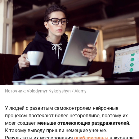
Источник:
Volodymyr Nykolyshyn / Alamy
У людей с развитым самоконтролем нейронные
процессы протекают более неторопливо, поэтому их
мозг создает
меньше отвлекающих раздражителей
.
К такому выводу пришли немецкие ученые.
Результаты их исследования
опубликованы
в журнале