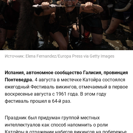
Источник:
Elena Fernandez/Europa Press via Getty Images
Испания, автономное сообщество Галисия, провинция
Понтеведра.
4 августа в местечке Катойра состоялся
ежегодный Фестиваль викингов, отмечаемый в первое
воскресенье августа с 1961 года. В этом году
фестиваль прошел в 64-й раз.
Праздник был придуман группой местных
интеллектуалов как способ напомнить о роли
Катойры в отражении набегов викингов на побережье