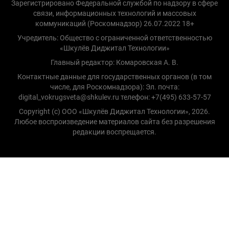
Зарегистрировано Федеральной службой по надзору в сфере
связи, информационных технологий и массовых
коммуникаций (Роскомнадзор) 26.07.2022 18+
Учредитель: Общество с ограниченной ответственностью
«Шкулёв Диджитал Технологии»
Главный редактор: Комаровская А. В.
Контактные данные для государственных органов (в том
числе, для Роскомнадзора): Эл. почта:
digital_vokrugsveta@shkulev.ru телефон: +7(495) 633-57-57
Copyright (с) ООО «Шкулёв Диджитал Технологии», 2026.
Любое воспроизведение материалов сайта без разрешения
редакции воспрещается.