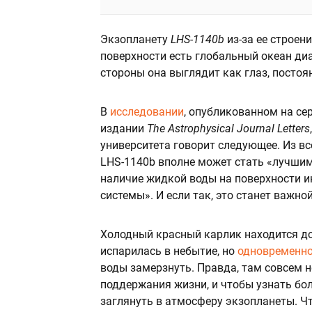
Экзопланету
LHS-1140b
из-за ее строен
поверхности есть глобальный океан ди
стороны она выглядит как глаз, постоя
В
исследовании
, опубликованном на се
издании
The Astrophysical Journal Letters
университета говорит следующее. Из в
LHS-1140b вполне может стать «лучши
наличие жидкой воды на поверхности 
системы». И если так, это станет важн
Холодный красный карлик находится до
испарилась в небытие, но
одновременн
воды замерзнуть. Правда, там совсем 
поддержания жизни, и чтобы узнать бо
заглянуть в атмосферу экзопланеты. Ч