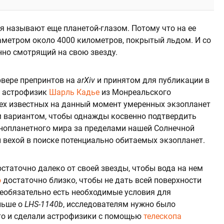
ия называют еще планетой-глазом. Потому что на ее
аметром около 4000 километров, покрытый льдом. И со
нно смотрящий на свою звезду.
рвере препринтов на
arXiv
и принятом для публикации в
, астрофизик
Шарль Кадье
из Монреальского
сех известных на данный момент умеренных экзопланет
м вариантом, чтобы однажды косвенно подтвердить
инопланетного мира за пределами нашей Солнечной
ой вехой в поиске потенциально обитаемых экзопланет.
статочно далеко от своей звезды, чтобы вода на нем
о
достаточно близко, чтобы не дать всей поверхности
необязательно есть необходимые условия для
льше о
LHS-1140b
, исследователям нужно было
то и сделали астрофизики с помощью
телескопа