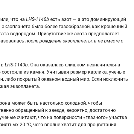
или, что на
LHS-1140b
есть азот — а это доминирующий
ы экзопланета была более газообразной, как крошечный
огата водородом. Присутствие же азота предполагает
бразовалась
после рождения экзопланеты, а не вместе с
ть
LHS-1140b
. Она оказалась слишком незначительна
 состояла из камня. Учитывая размер карлика, ученые
тун, либо покрытый океаном водный мир. Если исключить
ская экзопланета.
орона может быть настолько холодной, чтобы
твенно обращенный к звезде, вероятно, достаточно
 ученые считают, что на поверхности «глазного» участка
иятных 20 °C, чего вполне хватит для процветания