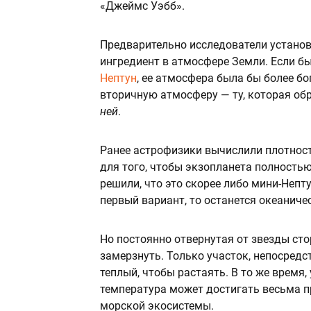
«Джеймс Уэбб».
Предварительно исследователи установ
ингредиент в атмосфере Земли. Если б
Нептун
, ее атмосфера была бы более б
вторичную атмосферу — ту, которая о
ней
.
Ранее астрофизики вычислили плотнос
для того, чтобы экзопланета полностью
решили, что это скорее либо мини-Неп
первый вариант, то останется океаниче
Но постоянно отвернутая от звезды ст
замерзнуть. Только участок, непосредс
теплый, чтобы растаять. В то же время,
температура может достигать весьма пр
морской экосистемы.