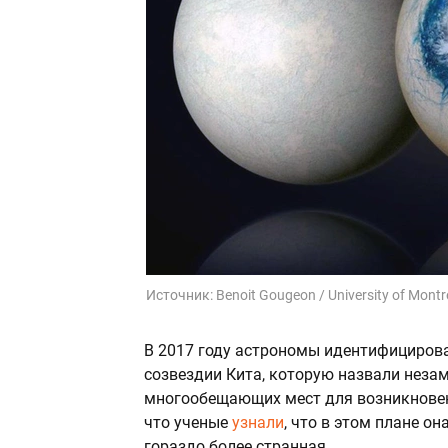
Источник:
Benoit Gougeon / University of Montr
В 2017 году астрономы идентифицирова
созвездии Кита, которую назвали нез
многообещающих мест для возникновен
что ученые
узнали
, что в этом плане о
гораздо более странная.