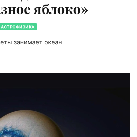
азное яблоко»
АСТРОФИЗИКА
неты занимает океан