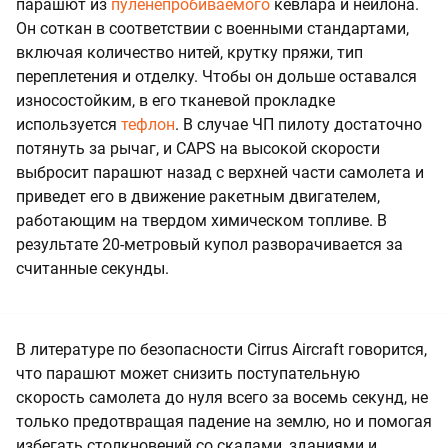
парашют из
пуленепробиваемого
кевлара и нейлона.
Он соткан в соответствии с военными стандартами,
включая количество нитей, крутку пряжи, тип
переплетения и отделку. Чтобы он дольше оставался
износостойким, в его тканевой прокладке
используется
тефлон
. В случае ЧП пилоту достаточно
потянуть за рычаг, и CAPS на высокой скорости
выбросит парашют назад с верхней части самолета и
приведет его в движение ракетным двигателем,
работающим на твердом химическом топливе. В
результате 20-метровый купол разворачивается за
считанные секунды.
В литературе по безопасности Cirrus Aircraft говорится,
что парашют может снизить поступательную
скорость самолета до нуля всего за восемь секунд, не
только предотвращая падение на землю, но и помогая
избегать столкновений со скалами, зданиями и