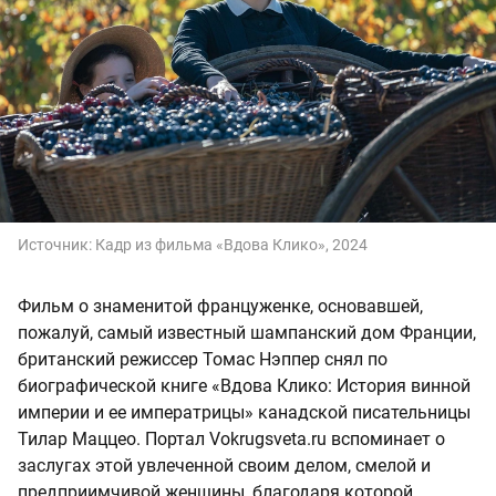
Источник:
Кадр из фильма «Вдова Клико», 2024
Фильм о знаменитой француженке, основавшей,
пожалуй, самый известный шампанский дом Франции,
британский режиссер Томас Нэппер снял по
биографической книге «Вдова Клико: История винной
империи и ее императрицы» канадской писательницы
Тилар Маццео. Портал Vokrugsveta.ru вспоминает о
заслугах этой увлеченной своим делом, смелой и
предприимчивой женщины, благодаря которой