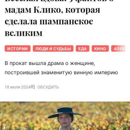
мадам Клико, которая
сделала шампанское
великим
ИСТОРИИ
ЛЮДИ И СУДЬБЫ
ЕДА
КИНО
АЛЕКСА
В прокат вышла драма о женщине,
построившей знаменитую винную империю
18 июля 2024
ОБСУДИТЬ