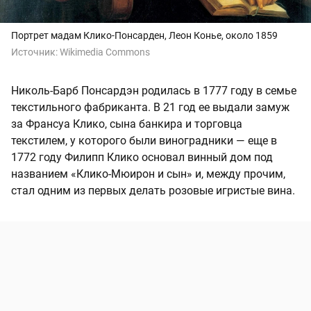
Портрет мадам Клико-Понсарден, Леон Конье, около 1859
Источник:
Wikimedia Commons
Николь-Барб Понсардэн родилась в 1777 году в семье
текстильного фабриканта. В 21 год ее выдали замуж
за Франсуа Клико, сына банкира и торговца
текстилем, у которого были виноградники — еще в
1772 году Филипп Клико основал винный дом под
названием «Клико-Мюирон и сын» и, между прочим,
стал одним из первых делать розовые игристые вина.