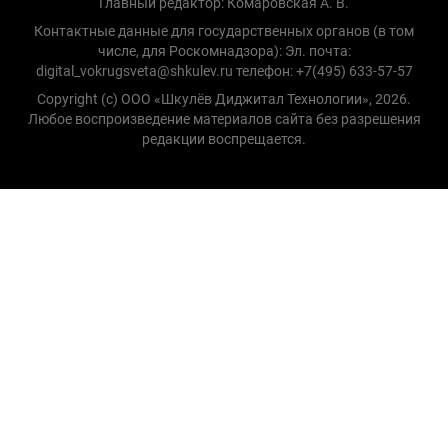
Главный редактор: Комаровская А. В.
Контактные данные для государственных органов (в том
числе, для Роскомнадзора): Эл. почта:
digital_vokrugsveta@shkulev.ru телефон: +7(495) 633-57-57
Copyright (с) ООО «Шкулёв Диджитал Технологии», 2026.
Любое воспроизведение материалов сайта без разрешения
редакции воспрещается.