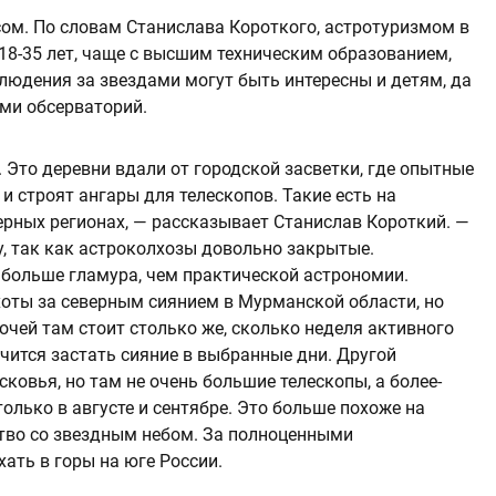
сом. По словам Станислава Короткого, астротуризмом в
8-35 лет, чаще с высшим техническим образованием,
людения за звездами могут быть интересны и детям, да
ями обсерваторий.
 Это деревни вдали от городской засветки, где опытные
 строят ангары для телескопов. Такие есть на
ерных регионах, — рассказывает Станислав Короткий. —
у, так как астроколхозы довольно закрытые.
 больше гламура, чем практической астрономии.
хоты за северным сиянием в Мурманской области, но
ночей там стоит столько же, сколько неделя активного
учится застать сияние в выбранные дни. Другой
ковья, но там не очень большие телескопы, а более-
лько в августе и сентябре. Это больше похоже на
тво со звездным небом. За полноценными
ать в горы на юге России.