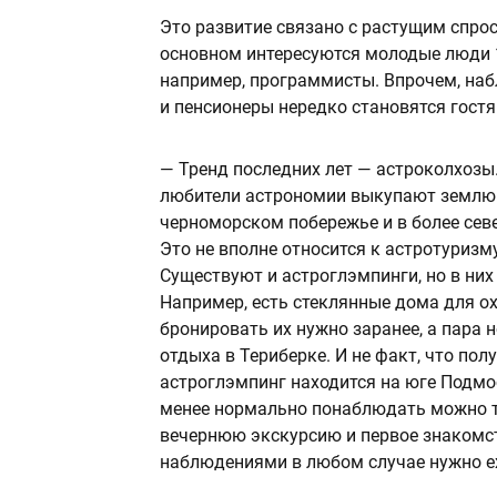
Это развитие связано с растущим спро
основном интересуются молодые люди 1
например, программисты. Впрочем, наб
и пенсионеры нередко становятся гост
— Тренд последних лет — астроколхозы.
любители астрономии выкупают землю и
черноморском побережье и в более сев
Это не вполне относится к астротуризм
Существуют и астроглэмпинги, но в них
Например, есть стеклянные дома для о
бронировать их нужно заранее, а пара 
отдыха в Териберке. И не факт, что пол
астроглэмпинг находится на юге Подмос
менее нормально понаблюдать можно то
вечернюю экскурсию и первое знакомс
наблюдениями в любом случае нужно ех