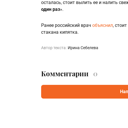
осталась, стоит вылить ее и налить св
один раз
».
Ранее российский врач
объяснил
, стои
стакана кипятка.
Автор текста:
Ирина Себелева
Комментарии
0
Нап