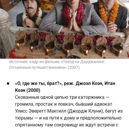
Источник:
кадр из фильма «Поезд на Дарджилинг.
Отчаянные путешественники» (2007)
«О, где же ты, брат?», реж. Джоэл Коэн, Итан
Коэн (2000)
Скованные одной цепью три каторжника —
громила, простак и ловкач, бывший адвокат
Улисс Эверетт Макгилл (Джордж Клуни), бегут из
тюрьмы — и на пути к дому и предположительно
спрятанному там сокровищу их ждут встречи с