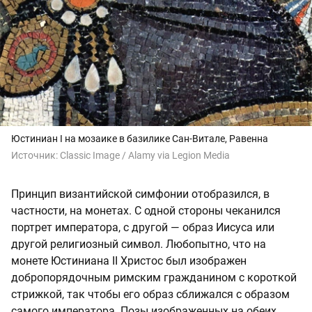
Юстиниан I на мозаике в базилике Сан-Витале, Равенна
Источник:
Classic Image / Alamy via Legion Media
Принцип византийской симфонии отобразился, в
частности, на монетах. С одной стороны чеканился
портрет императора, с другой — образ Иисуса или
другой религиозный символ. Любопытно, что на
монете Юстиниана II Христос был изображен
добропорядочным римским гражданином с короткой
стрижкой, так чтобы его образ сближался с образом
самого императора. Позы изображенных на обеих