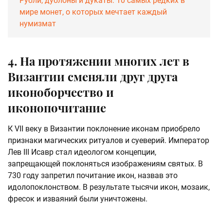
Рубли, дублоны и дукаты: 10 самых редких в
мире монет, о которых мечтает каждый
нумизмат
4. На протяжении многих лет в
Византии сменяли друг друга
иконоборчество и
иконопочитание
К VII веку в Византии поклонение иконам приобрело
признаки магических ритуалов и суеверий. Император
Лев III Исавр стал идеологом концепции,
запрещающей поклоняться изображениям святых. В
730 году запретил почитание икон, назвав это
идолопоклонством. В результате тысячи икон, мозаик,
фресок и изваяний были уничтожены.